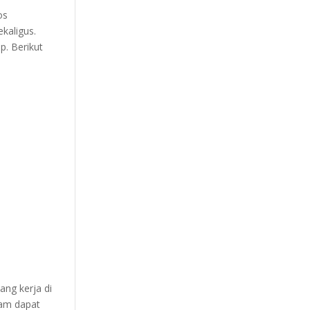
os
ekaligus.
. Berikut
ang kerja di
jam dapat