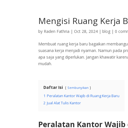
+62 897 9391 906
ciptagrafika@gmail.com
Mengisi Ruang Kerja Ba
by
Raden Fathria
|
Oct 28, 2024
|
blog
|
0 com
Membuat ruang kerja baru bagaikan membangun 
suasana kerja menjadi nyaman. Namun pada pros
apa saja yang diperlukan. Jangan khawatir karen
mudah.
Daftar Isi
Sembunyikan
1
Peralatan Kantor Wajib di Ruang Kerja Baru
2
Jual Alat Tulis Kantor
Peralatan Kantor Wajib 