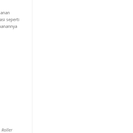
manan
asi seperti
ahanannya
.
Roller