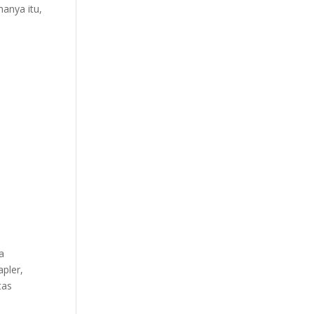
anya itu,
a
apler,
tas