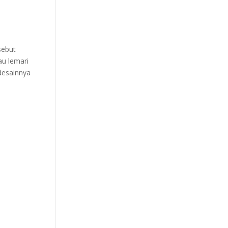
sebut
au lemari
desainnya