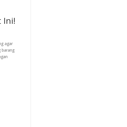
or
Kursi Kantor
Brankas
Tentang kami
Ini!
ng agar
g barang
engan