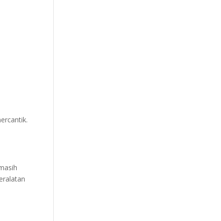
ercantik.
 masih
eralatan