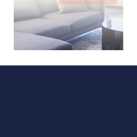
ALAMAT
Ruko Broadway, Jl. Galuh Mas Raya,
Sukaharja, Kec. Telukjambe Timur,
Kabupaten Karawang, Jawa Barat 41360