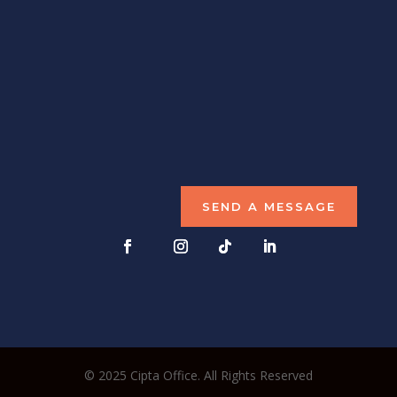
Get Directions
KONTAK KAMI
ciptagrafika@gmail.com
(0267) 8455970
SEND A MESSAGE
© 2025 Cipta Office. All Rights Reserved