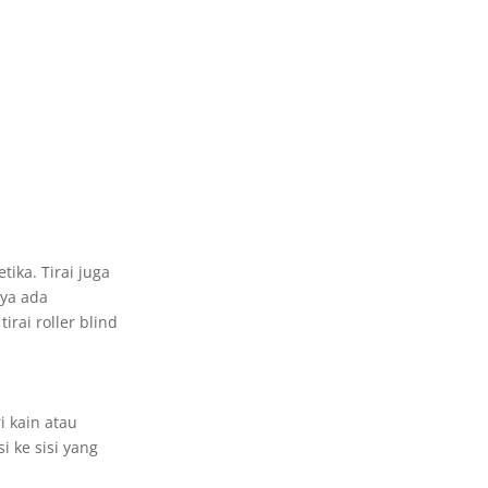
ika. Tirai juga
nya ada
irai roller blind
i kain atau
 ke sisi yang