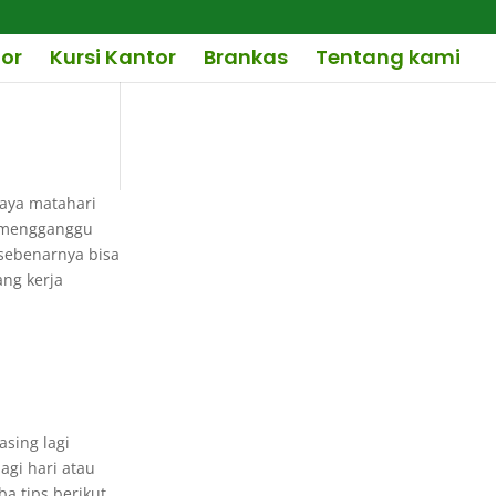
or
Kursi Kantor
Brankas
Tentang kami
haya matahari
u mengganggu
 sebenarnya bisa
ang kerja
asing lagi
agi hari atau
a tips berikut