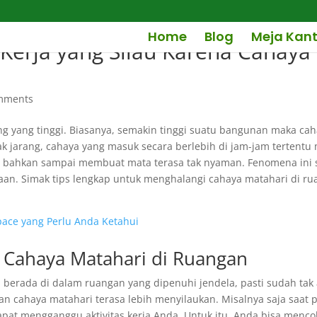
Home
Blog
Meja Kant
Kerja yang Silau Karena Cahaya
mments
ung yang tinggi. Biasanya, semakin tinggi suatu bangunan maka ca
ak jarang, cahaya yang masuk secara berlebih di jam-jam tertent
ilau bahkan sampai membuat mata terasa tak nyaman. Fenomena ini
aan. Simak tips lengkap untuk menghalangi cahaya matahari di ru
pace yang Perlu Anda Ketahui
i Cahaya Matahari di Ruangan
 berada di dalam ruangan yang dipenuhi jendela, pasti sudah tak 
n cahaya matahari terasa lebih menyilaukan. Misalnya saja saat p
pat mengganggu aktivitas kerja Anda. Untuk itu, Anda bisa mencob