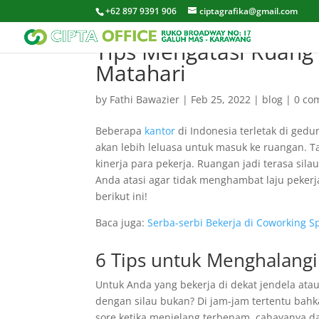
+62 897 9391 906
ciptagrafika@gmail.com
Tips Mengatasi Ruang 
Matahari
by
Fathi Bawazier
|
Feb 25, 2022
|
blog
|
0 co
Beberapa
kantor
di Indonesia terletak di ged
akan lebih leluasa untuk masuk ke ruangan. T
kinerja para pekerja. Ruangan jadi terasa s
Anda atasi agar tidak menghambat laju pekerj
berikut ini!
Baca juga:
Serba-serbi Bekerja di Coworking S
6 Tips untuk Menghalang
Untuk Anda yang bekerja di dekat jendela atau
dengan silau bukan? Di jam-jam tertentu bahka
sore ketika menjelang terbenam, cahayanya da