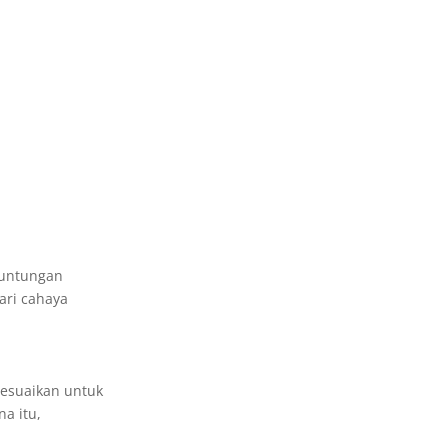
euntungan
ari cahaya
sesuaikan untuk
a itu,