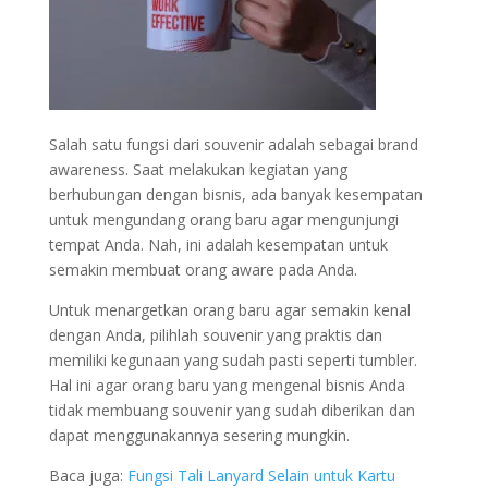
Salah satu fungsi dari souvenir adalah sebagai brand
awareness. Saat melakukan kegiatan yang
berhubungan dengan bisnis, ada banyak kesempatan
untuk mengundang orang baru agar mengunjungi
tempat Anda. Nah, ini adalah kesempatan untuk
semakin membuat orang aware pada Anda.
Untuk menargetkan orang baru agar semakin kenal
dengan Anda, pilihlah souvenir yang praktis dan
memiliki kegunaan yang sudah pasti seperti tumbler.
Hal ini agar orang baru yang mengenal bisnis Anda
tidak membuang souvenir yang sudah diberikan dan
dapat menggunakannya sesering mungkin.
Baca juga:
Fungsi Tali Lanyard Selain untuk Kartu