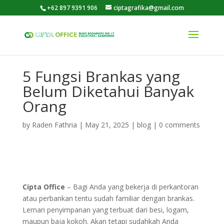
+62 897 9391 906
ciptagrafika@gmail.com
5 Fungsi Brankas yang
Belum Diketahui Banyak
Orang
by
Raden Fathria
|
May 21, 2025
|
blog
|
0 comments
Cipta Office
– Bagi Anda yang bekerja di perkantoran
atau perbankan tentu sudah familiar dengan brankas.
Lemari penyimpanan yang terbuat dari besi, logam,
maupun baja kokoh. Akan tetapi sudahkah Anda