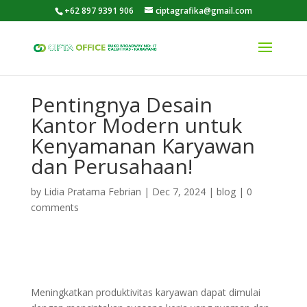
+62 897 9391 906
ciptagrafika@gmail.com
Pentingnya Desain
Kantor Modern untuk
Kenyamanan Karyawan
dan Perusahaan!
by
Lidia Pratama Febrian
|
Dec 7, 2024
|
blog
|
0
comments
Meningkatkan produktivitas karyawan dapat dimulai