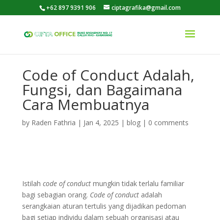
+62 897 9391 906
ciptagrafika@gmail.com
Code of Conduct Adalah,
Fungsi, dan Bagaimana
Cara Membuatnya
by
Raden Fathria
|
Jan 4, 2025
|
blog
|
0 comments
Istilah
code of conduct
mungkin tidak terlalu familiar
bagi sebagian orang.
Code of conduct
adalah
serangkaian aturan tertulis yang dijadikan pedoman
bagi setiap individu dalam sebuah organisasi atau