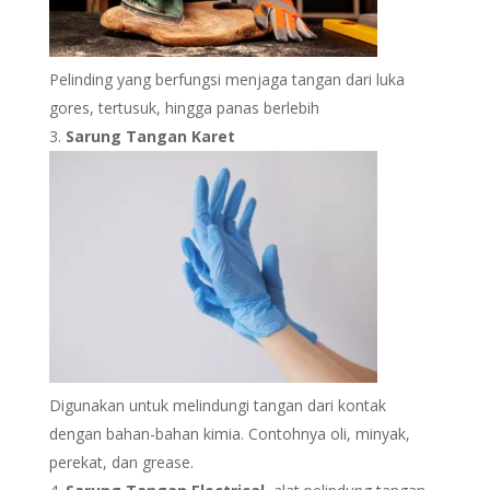
Pelinding yang berfungsi menjaga tangan dari luka
gores, tertusuk, hingga panas berlebih
Sarung Tangan Karet
Digunakan untuk melindungi tangan dari kontak
dengan bahan-bahan kimia. Contohnya oli, minyak,
perekat, dan grease.