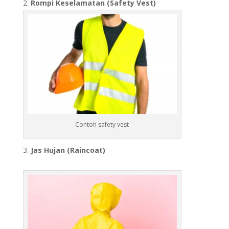
Rompi Keselamatan (Safety Vest)
Contoh safety vest
Jas Hujan (Raincoat)