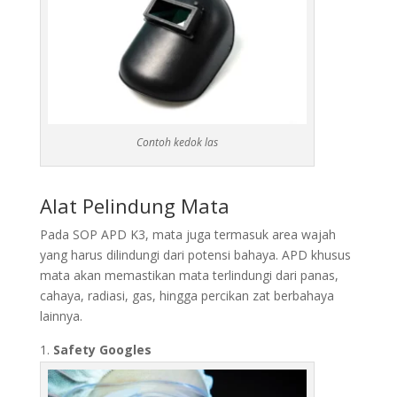
Contoh kedok las
Alat Pelindung Mata
Pada SOP APD K3, mata juga termasuk area wajah
yang harus dilindungi dari potensi bahaya. APD khusus
mata akan memastikan mata terlindungi dari panas,
cahaya, radiasi, gas, hingga percikan zat berbahaya
lainnya.
Safety Googles