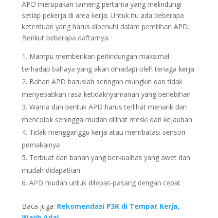
APD merupakan tameng pertama yang melindungi
setiap pekerja di area kerja. Untuk itu ada beberapa
ketentuan yang harus dipenuhi dalam pemilihan APD.
Berikut beberapa daftarnya.
Mampu memberikan perlindungan maksimal
terhadap bahaya yang akan dihadapi oleh tenaga kerja
Bahan APD haruslah seringan mungkin dan tidak
menyebabkan rasa ketidaknyamanan yang berlebihan
Warna dan bentuk APD harus terlihat menarik dan
mencolok sehingga mudah dilihat meski dari kejauhan
Tidak mengganggu kerja atau membatasi sensori
pemakainya
Terbuat dari bahan yang berkualitas yang awet dan
mudah didapatkan
APD mudah untuk dilepas-pasang dengan cepat
Baca juga:
Rekomendasi P3K di Tempat Kerja,
Wajib Ada!