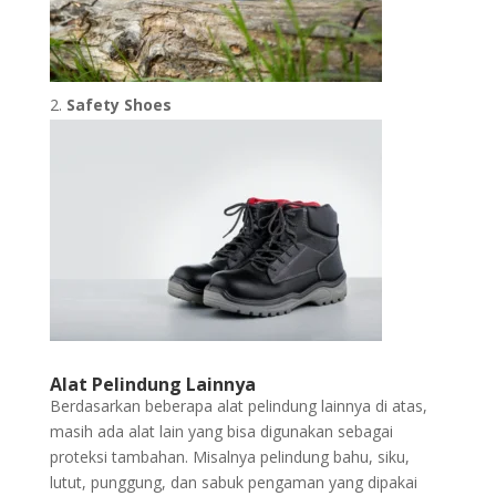
Safety Shoes
Alat Pelindung Lainnya
Berdasarkan beberapa alat pelindung lainnya di atas,
masih ada alat lain yang bisa digunakan sebagai
proteksi tambahan. Misalnya pelindung bahu, siku,
lutut, punggung, dan sabuk pengaman yang dipakai