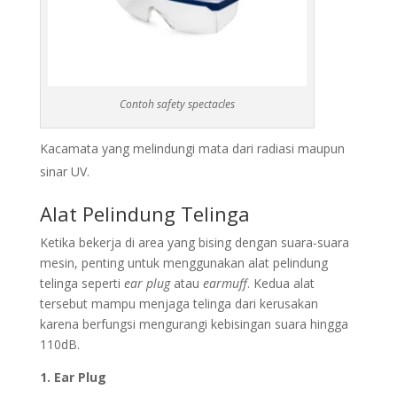
Contoh safety spectacles
Kacamata yang melindungi mata dari radiasi maupun
sinar UV.
Alat Pelindung Telinga
Ketika bekerja di area yang bising dengan suara-suara
mesin, penting untuk menggunakan alat pelindung
telinga seperti
ear plug
atau
earmuff
. Kedua alat
tersebut mampu menjaga telinga dari kerusakan
karena berfungsi mengurangi kebisingan suara hingga
110dB.
1. Ear Plug