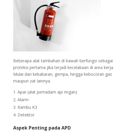
Beberapa alat tambahan di bawah berfungsi sebagai
proteksi pertama jika terjadi kecelakaan di area kerja.
Mulai dari kebakaran, gempa, hingga kebocoran gas
maupun zat lainnya.
Apar (alat pemadam api ringan)
Alarm
Rambu K3
Detektor
Aspek Penting pada APD