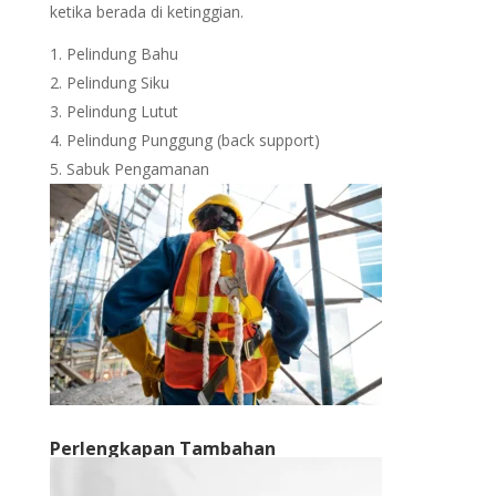
ketika berada di ketinggian.
Pelindung Bahu
Pelindung Siku
Pelindung Lutut
Pelindung Punggung (back support)
Sabuk Pengamanan
Perlengkapan Tambahan