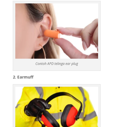
Contoh APD telinga ear plug
2. Earmuff