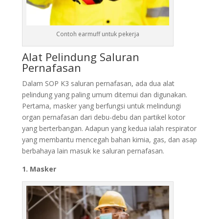
Contoh earmuff untuk pekerja
Alat Pelindung Saluran
Pernafasan
Dalam SOP K3 saluran pernafasan, ada dua alat
pelindung yang paling umum ditemui dan digunakan.
Pertama, masker yang berfungsi untuk melindungi
organ pernafasan dari debu-debu dan partikel kotor
yang berterbangan. Adapun yang kedua ialah respirator
yang membantu mencegah bahan kimia, gas, dan asap
berbahaya lain masuk ke saluran pernafasan.
1. Masker