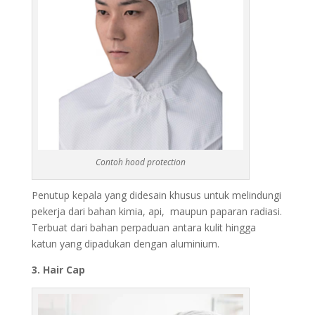
Contoh hood protection
Penutup kepala yang didesain khusus untuk melindungi
pekerja dari bahan kimia, api, maupun paparan radiasi.
Terbuat dari bahan perpaduan antara kulit hingga
katun yang dipadukan dengan aluminium.
3. Hair Cap