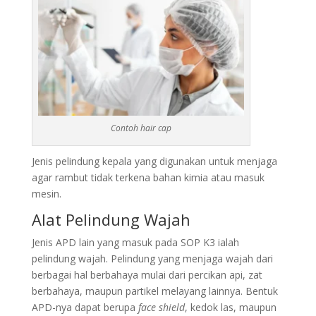
Contoh hair cap
Jenis pelindung kepala yang digunakan untuk menjaga
agar rambut tidak terkena bahan kimia atau masuk
mesin.
Alat Pelindung Wajah
Jenis APD lain yang masuk pada SOP K3 ialah
pelindung wajah. Pelindung yang menjaga wajah dari
berbagai hal berbahaya mulai dari percikan api, zat
berbahaya, maupun partikel melayang lainnya. Bentuk
APD-nya dapat berupa
face shield
, kedok las, maupun