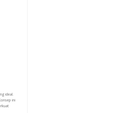
or
Kursi Kantor
Brankas
Tentang kami
g ideal.
Konsep ini
erkuat