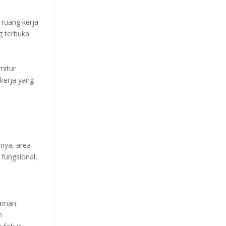
ruang kerja
 terbuka.
nitur
kerja yang
nya, area
fungsional,
yaman.
n