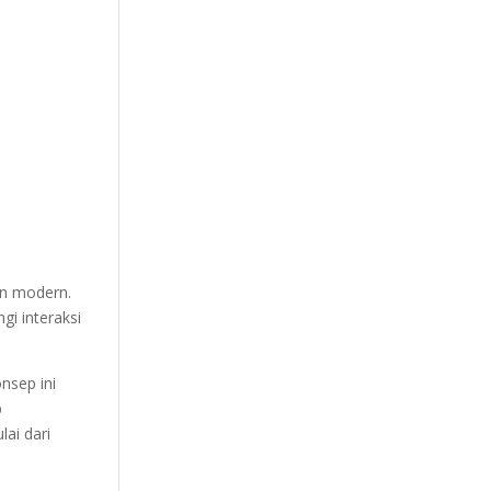
an modern.
i interaksi
nsep ini
p
ai dari