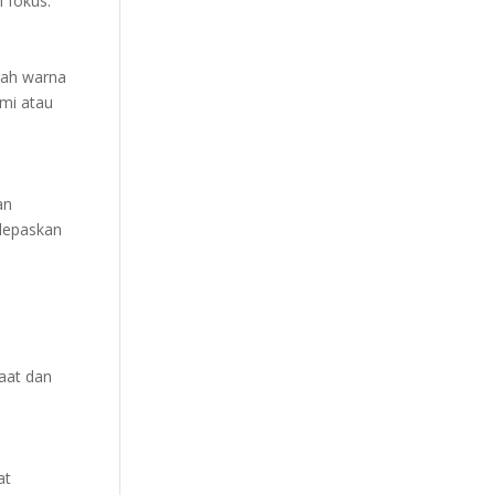
n fokus.
hlah warna
ami atau
an
lepaskan
aat dan
at