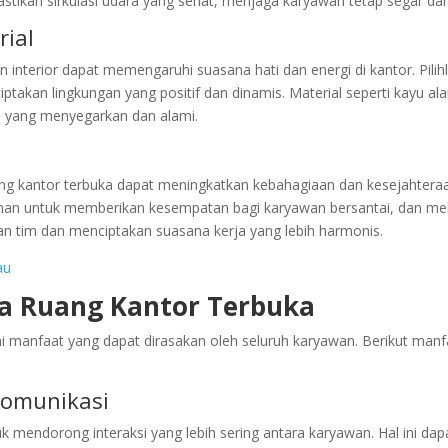
emastikan sirkulasi udara yang sehat, menjaga karyawan tetap segar da
ial
 interior dapat memengaruhi suasana hati dan energi di kantor. Pili
akan lingkungan yang positif dan dinamis. Material seperti kayu al
 yang menyegarkan dan alami.
ruang kantor terbuka dapat meningkatkan kebahagiaan dan kesejahtera
an untuk memberikan kesempatan bagi karyawan bersantai, dan me
an tim dan menciptakan suasana kerja yang lebih harmonis.
au
ta Ruang Kantor Terbuka
anfaat yang dapat dirasakan oleh seluruh karyawan. Berikut manf
Komunikasi
uk mendorong interaksi yang lebih sering antara karyawan. Hal ini dap