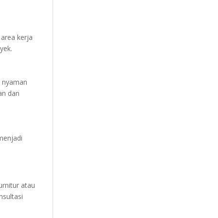
area kerja
yek.
ih nyaman
an dan
menjadi
rnitur atau
sultasi