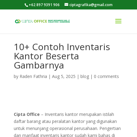
+62 897 9391 906
ciptagrafika@gmail.com
10+ Contoh Inventaris
Kantor Beserta
Gambarnya
by
Raden Fathria
|
Aug 5, 2025
|
blog
|
0 comments
Cipta Office
–
Inventaris kantor merupakan istilah
daftar barang atau peralatan kantor yang digunakan
untuk menunjang operasional perusahaan. Pengertian
dan manfaat inventaris kantor sudah kami bahas di