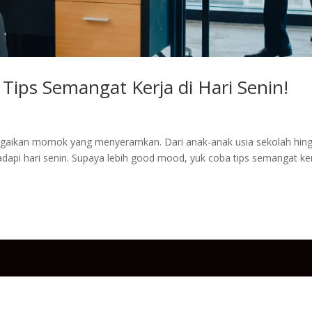
Tips Semangat Kerja di Hari Senin!
bagaikan momok yang menyeramkan. Dari anak-anak usia sekolah hin
pi hari senin. Supaya lebih good mood, yuk coba tips semangat kerj