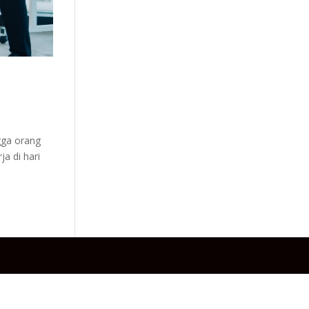
gga orang
a di hari