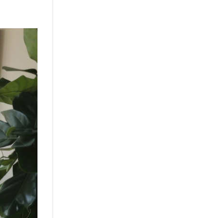
or
Kursi Kantor
Brankas
Tentang kami