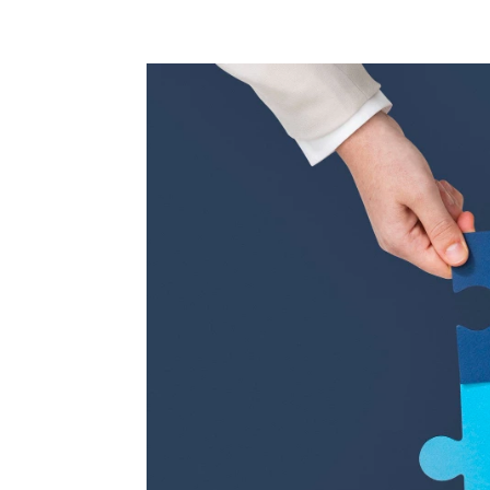
+62 897 9391 906
ciptagrafika@gmail.com