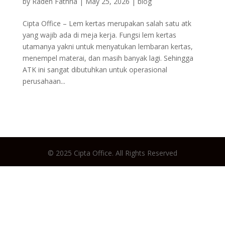
by
Raden Fathria
|
May 25, 2026
|
blog
Cipta Office – Lem kertas merupakan salah satu atk
yang wajib ada di meja kerja. Fungsi lem kertas
utamanya yakni untuk menyatukan lembaran kertas,
menempel materai, dan masih banyak lagi. Sehingga
ATK ini sangat dibutuhkan untuk operasional
perusahaan...
© 2025 Cipta Office. All Rights Reserved