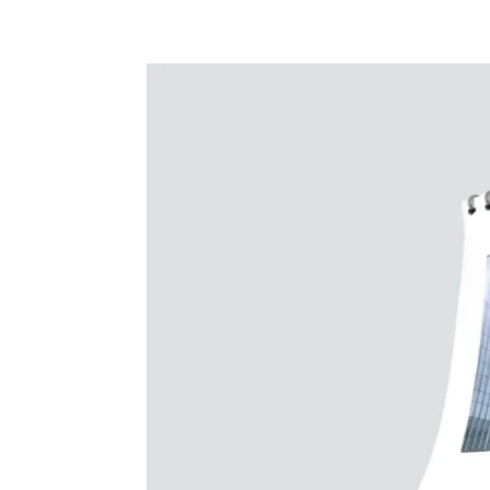
+62 897 9391 906
ciptagrafika@gmail.com