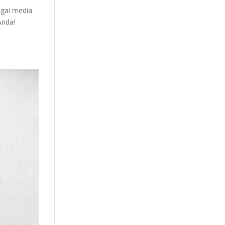
agai media
 Anda!