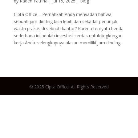
by
Raden Fathria
|
Jul 15, 2025
|
blog
Cipta Office – Pernahkah Anda menyadari bahwa
sebuah jam dinding bisa lebih dari sekadar penunjuk
waktu praktis di sebuah kantor? Karena ternyata benda
sederhana ini adalah investasi cerdas untuk lingkungan
kerja Anda. selengkapnya alasan memiliki jam dinding...
© 2025 Cipta Office. All Rights Reserved