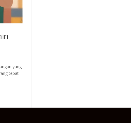
min
enangan yang
yang tepat