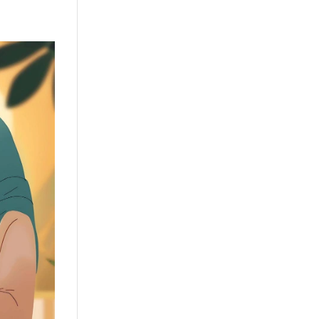
or
Kursi Kantor
Brankas
Tentang kami