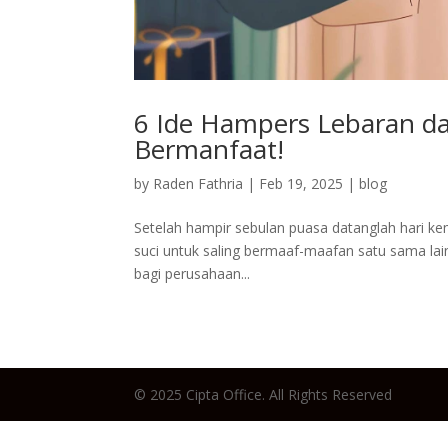
6 Ide Hampers Lebaran da
Bermanfaat!
by
Raden Fathria
|
Feb 19, 2025
|
blog
Setelah hampir sebulan puasa datanglah hari kem
suci untuk saling bermaaf-maafan satu sama lain
bagi perusahaan...
© 2025 Cipta Office. All Rights Reserved