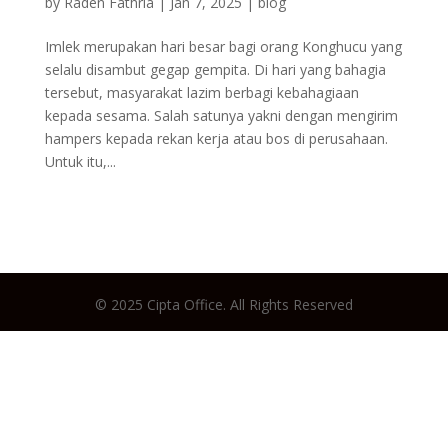
by
Raden Fathria
|
Jan 7, 2025
|
blog
Imlek merupakan hari besar bagi orang Konghucu yang
selalu disambut gegap gempita. Di hari yang bahagia
tersebut, masyarakat lazim berbagi kebahagiaan
kepada sesama. Salah satunya yakni dengan mengirim
hampers kepada rekan kerja atau bos di perusahaan.
Untuk itu,...
© 2025 Cipta Office. All Rights Reserved