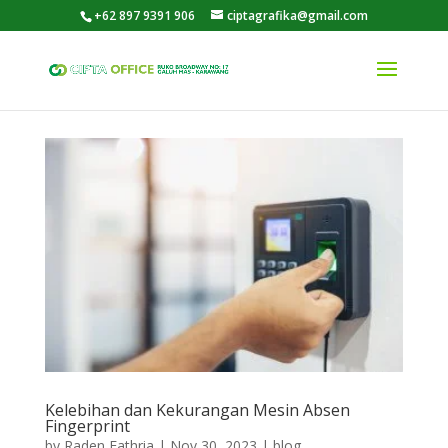
+62 897 9391 906
ciptagrafika@gmail.com
Kelebihan dan Kekurangan Mesin Absen
Fingerprint
by
Raden Fathria
|
Nov 30, 2023
|
blog