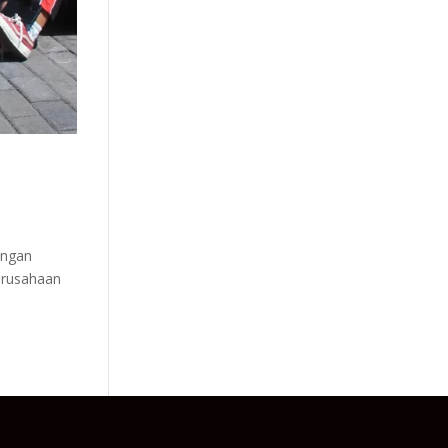
engan
perusahaan