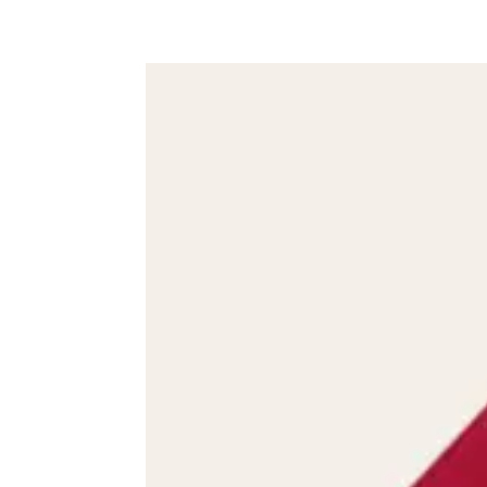
+62 897 9391 906
ciptagrafika@gmail.com