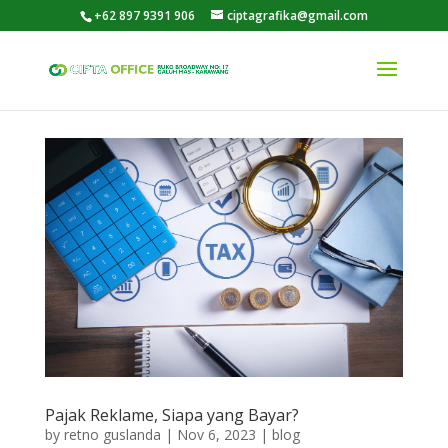
+62 897 9391 906
ciptagrafika@gmail.com
Pajak Reklame, Siapa yang Bayar?
by
retno guslanda
|
Nov 6, 2023
|
blog