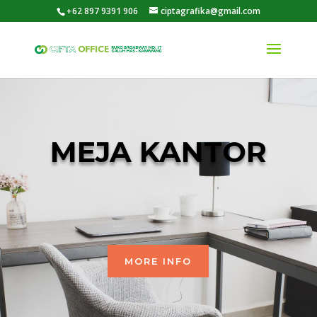
+62 897 9391 906
ciptagrafika@gmail.com
MEJA KANTOR
MORE INFO